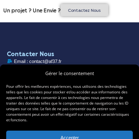
Un projet ? Une Envie ?
Contactez Nous
Contacter Nous
Email : contact@af37.fr
Téléphone : 02 47 29 77 80
Gérer le consentement
Adresse : Les Nongrenières, 37360 Neuillé-Pont-Pierre
Pour offrir les meilleures expériences, nous utilisons des technologies
telles que les cookies pour stocker et/ou accéder aux informations des
Horaire : Lun-Ven : 9h - 17h
appareils. Le fait de consentir à ces technologies nous permettra de
traiter des données telles que le comportement de navigation ou les ID
uniques sur ce site. Le fait de ne pas consentir ou de retirer son
consentement peut avoir un effet négatif sur certaines caractéristiques
et fonctions.
Accepter