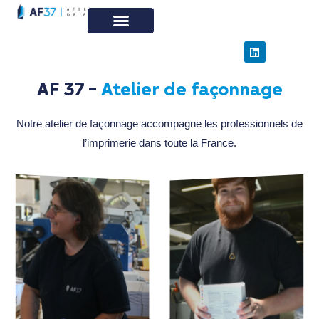
Nos savoir-faire
Visite de l’atelier
Nos projets
Qui sommes nous ?
AF 37 -
A
t
e
l
i
e
r
d
e
f
a
ç
o
n
n
a
g
e
Notre atelier de façonnage accompagne les professionnels de
l’imprimerie dans toute la France.