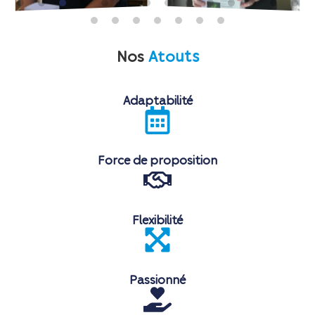
Nos
A
t
o
u
t
s
Adaptabilité
Force de proposition
Flexibilité
Passionné